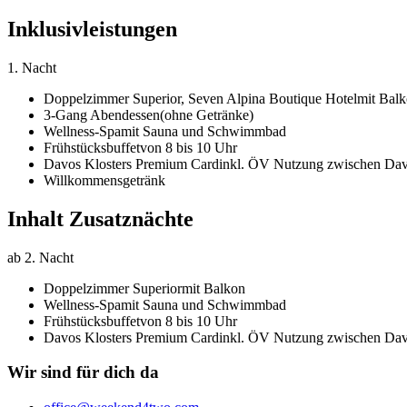
Inklusivleistungen
1. Nacht
Doppelzimmer Superior,
Seven Alpina Boutique Hotel
mit Bal
3-Gang Abendessen
(ohne Getränke)
Wellness-Spa
mit Sauna und Schwimmbad
Frühstücksbuffet
von 8 bis 10 Uhr
Davos Klosters Premium Card
inkl. ÖV Nutzung zwischen Davo
Willkommensgetränk
Inhalt Zusatznächte
ab 2. Nacht
Doppelzimmer Superior
mit Balkon
Wellness-Spa
mit Sauna und Schwimmbad
Frühstücksbuffet
von 8 bis 10 Uhr
Davos Klosters Premium Card
inkl. ÖV Nutzung zwischen Davo
Wir sind für dich da