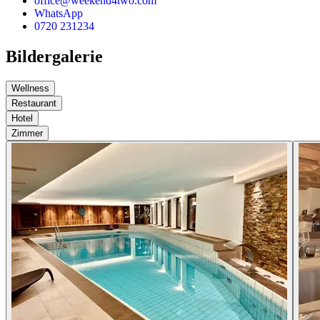
office@weekend4two.com
WhatsApp
0720 231234
Bildergalerie
Wellness
Restaurant
Hotel
Zimmer