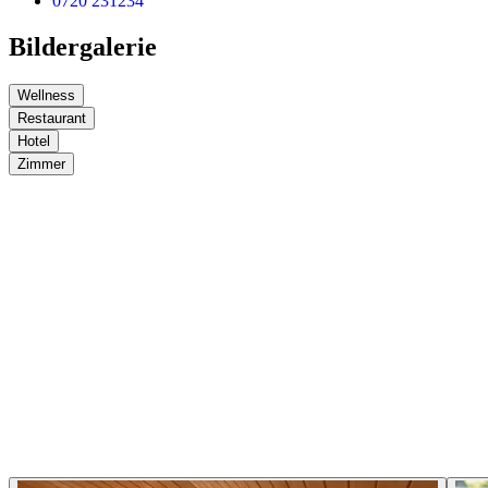
0720 231234
Bildergalerie
Wellness
Restaurant
Hotel
Zimmer