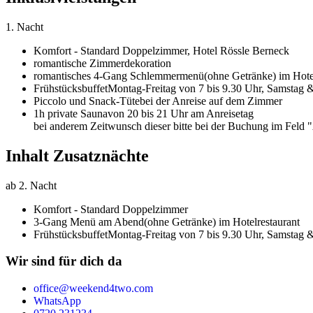
1. Nacht
Komfort - Standard Doppelzimmer,
Hotel Rössle Berneck
romantische Zimmerdekoration
romantisches 4-Gang Schlemmermenü
(ohne Getränke) im Hote
Frühstücksbuffet
Montag-Freitag von 7 bis 9.30 Uhr, Samstag &
Piccolo und Snack-Tüte
bei der Anreise auf dem Zimmer
1h private Sauna
von 20 bis 21 Uhr am Anreisetag
bei anderem Zeitwunsch dieser bitte bei der Buchung im Feld
Inhalt Zusatznächte
ab 2. Nacht
Komfort - Standard Doppelzimmer
3-Gang Menü am Abend
(ohne Getränke) im Hotelrestaurant
Frühstücksbuffet
Montag-Freitag von 7 bis 9.30 Uhr, Samstag &
Wir sind für dich da
office@weekend4two.com
WhatsApp