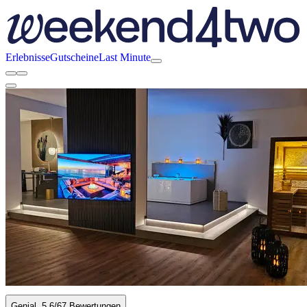
Erlebnisse
Gutscheine
Last Minute
Genial
5.6
/6
7 Bewertungen