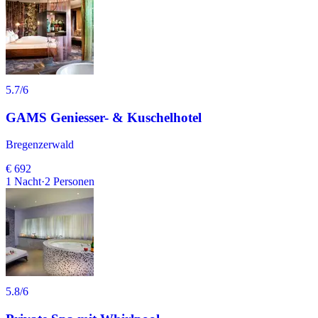
5.7
/6
GAMS Geniesser- & Kuschelhotel
Bregenzerwald
€ 692
1
Nacht
·
2
Personen
5.8
/6