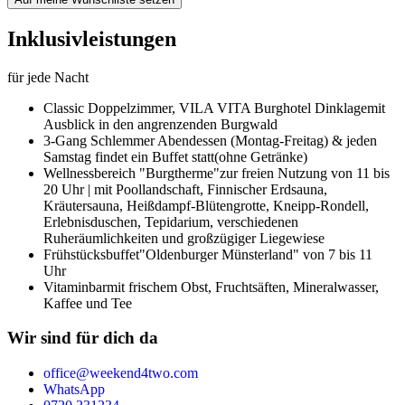
Inklusivleistungen
für jede Nacht
Classic Doppelzimmer,
VILA VITA Burghotel Dinklage
mit
Ausblick in den angrenzenden Burgwald
3-Gang Schlemmer Abendessen (Montag-Freitag) & jeden
Samstag findet ein Buffet statt
(ohne Getränke)
Wellnessbereich "Burgtherme"
zur freien Nutzung von 11 bis
20 Uhr | mit Poollandschaft, Finnischer Erdsauna,
Kräutersauna, Heißdampf-Blütengrotte, Kneipp-Rondell,
Erlebnisduschen, Tepidarium, verschiedenen
Ruheräumlichkeiten und großzügiger Liegewiese
Frühstücksbuffet
"Oldenburger Münsterland" von 7 bis 11
Uhr
Vitaminbar
mit frischem Obst, Fruchtsäften, Mineralwasser,
Kaffee und Tee
Wir sind für dich da
office@weekend4two.com
WhatsApp