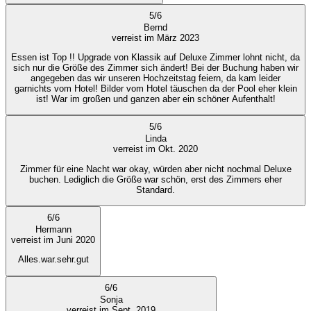
5
/
6
Bernd
verreist im März 2023
Essen ist Top !! Upgrade von Klassik auf Deluxe Zimmer lohnt nicht, da
sich nur die Größe des Zimmer sich ändert! Bei der Buchung haben wir
angegeben das wir unseren Hochzeitstag feiern, da kam leider
garnichts vom Hotel! Bilder vom Hotel täuschen da der Pool eher klein
ist! War im großen und ganzen aber ein schöner Aufenthalt!
5
/
6
Linda
verreist im Okt. 2020
Zimmer für eine Nacht war okay, würden aber nicht nochmal Deluxe
buchen. Lediglich die Größe war schön, erst des Zimmers eher
Standard.
6
/
6
Hermann
verreist im Juni 2020
Alles.war.sehr.gut
6
/
6
Sonja
verreist im Sept. 2019