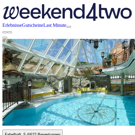
Erlebnisse
Gutscheine
Last Minute
Fabelhaft
5.4
/6
22 Bewertungen