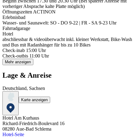
Beginn zwischen 17.30 und 20.30 Uhr (Bei späterer Anreise mit
vorheriger Absprache kalte Platte möglich)
Öffnungszeiten ACTINON
Erlebnisbad
Wasser- und Saunawelt: SO - DO 9-22 | FR - SA 9-23 Uhr
Fahrradgarage
Hotel
abschliessbar & videoüberwacht inkl. kleiner Werkstatt, Bike-Wash
und Bus mit Radanhänger für bis zu 10 Bikes
Check-in
ab 15:00 Uhr
Check-out
bis 11:00 Uhr
Mehr anzeigen
Lage & Anreise
Deutschland, Sachsen
Karte anzeigen
Hotel Am Kurhaus
Richard-Friedrich-Boulevard 16
08280
Aue-Bad Schlema
Hotel-Seite