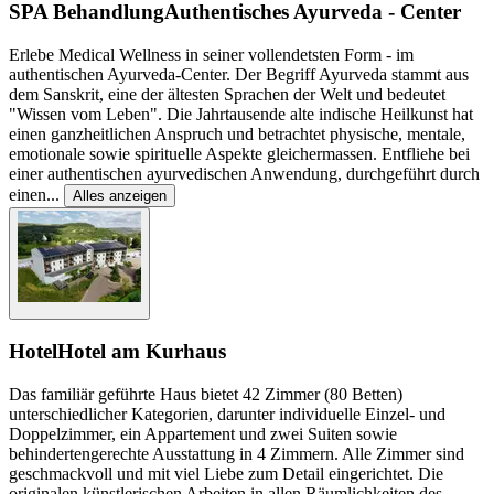
SPA Behandlung
Authentisches Ayurveda - Center
Erlebe Medical Wellness in seiner vollendetsten Form - im
authentischen Ayurveda-Center. Der Begriff Ayurveda stammt aus
dem Sanskrit, eine der ältesten Sprachen der Welt und bedeutet
"Wissen vom Leben". Die Jahrtausende alte indische Heilkunst hat
einen ganzheitlichen Anspruch und betrachtet physische, mentale,
emotionale sowie spirituelle Aspekte gleichermassen. Entfliehe bei
einer authentischen ayurvedischen Anwendung, durchgeführt durch
einen
...
Alles anzeigen
Hotel
Hotel am Kurhaus
Das familiär geführte Haus bietet 42 Zimmer (80 Betten)
unterschiedlicher Kategorien, darunter individuelle Einzel- und
Doppelzimmer, ein Appartement und zwei Suiten sowie
behindertengerechte Ausstattung in 4 Zimmern. Alle Zimmer sind
geschmackvoll und mit viel Liebe zum Detail eingerichtet. Die
originalen künstlerischen Arbeiten in allen Räumlichkeiten des