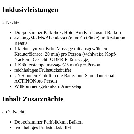
Inklusivleistungen
2 Nächte
Doppelzimmer Parkblick,
Hotel Am Kurhaus
mit Balkon
4-Gang-Mädels-Abendessen
(ohne Getränke) im Restaurant
Beatus
1 kleine ayurvedische Massage mit ausgewählten
Kräuterölen
(ca. 20 min) pro Person (wahlweise Kopf-,
Nacken-, Gesicht- ODER Fußmassage)
1 Kräuterstempelmassage
(45 min) pro Person
reichhaltiges Frühstücksbuffet
2.5 Stunden Eintritt in die Bade- und Saunalandschaft
ACTINON
pro Person
Willkommensgetränk
am Anreisetag
Inhalt Zusatznächte
ab 3. Nacht
Doppelzimmer Parkblick
mit Balkon
reichhaltiges Frühstücksbuffet