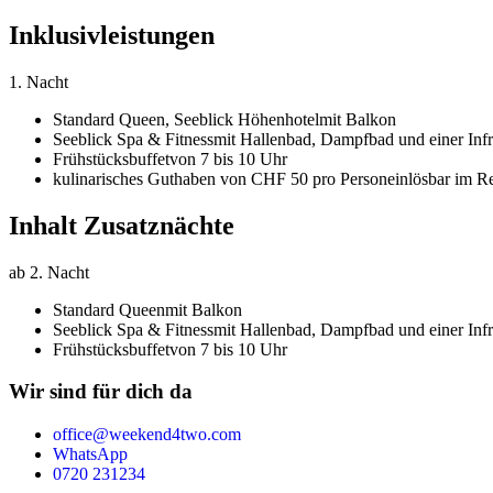
Inklusivleistungen
1. Nacht
Standard Queen,
Seeblick Höhenhotel
mit Balkon
Seeblick Spa & Fitness
mit Hallenbad, Dampfbad und einer Inf
Frühstücksbuffet
von 7 bis 10 Uhr
kulinarisches Guthaben von CHF 50 pro Person
einlösbar im R
Inhalt Zusatznächte
ab 2. Nacht
Standard Queen
mit Balkon
Seeblick Spa & Fitness
mit Hallenbad, Dampfbad und einer Inf
Frühstücksbuffet
von 7 bis 10 Uhr
Wir sind für dich da
office@weekend4two.com
WhatsApp
0720 231234