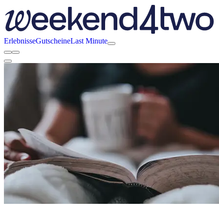
Erlebnisse
Gutscheine
Last Minute