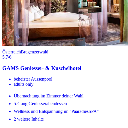
Österreich
Bregenzerwald
5.7
/6
GAMS Geniesser- & Kuschelhotel
beheizter Aussenpool
adults only
Übernachtung im Zimmer deiner Wahl
5-Gang Geniesserabendessen
Wellness und Entspannung im "PaaradiesSPA"
2 weitere Inhalte