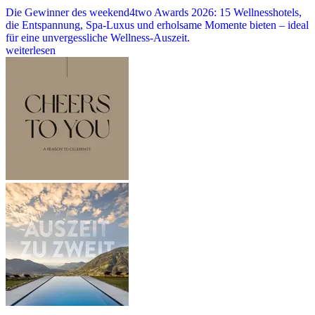
Die Gewinner des weekend4two Awards 2026: 15 Wellnesshotels,
die Entspannung, Spa-Luxus und erholsame Momente bieten – ideal
für eine unvergessliche Wellness-Auszeit.
weiterlesen