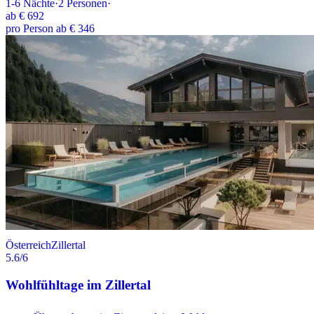
1-6
Nächte
·
2
Personen
·
ab
€ 692
pro Person ab € 346
Österreich
Zillertal
5.6
/6
Wohlfühltage im Zillertal