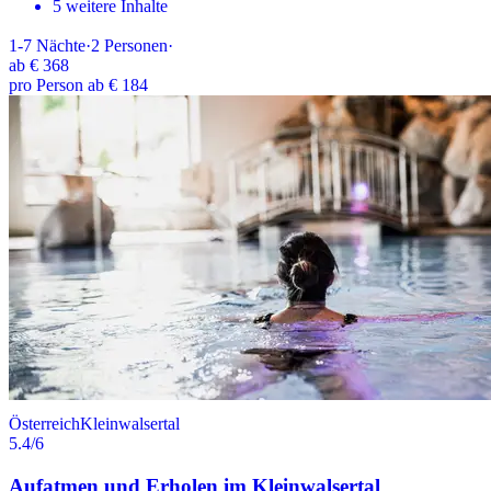
5 weitere Inhalte
1-7
Nächte
·
2
Personen
·
ab
€ 368
pro Person ab € 184
Österreich
Kleinwalsertal
5.4
/6
Aufatmen und Erholen im Kleinwalsertal