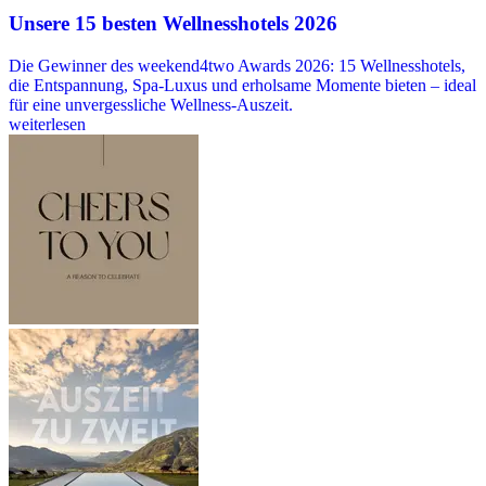
Unsere 15 besten Wellnesshotels 2026
Die Gewinner des weekend4two Awards 2026: 15 Wellnesshotels,
die Entspannung, Spa-Luxus und erholsame Momente bieten – ideal
für eine unvergessliche Wellness-Auszeit.
weiterlesen