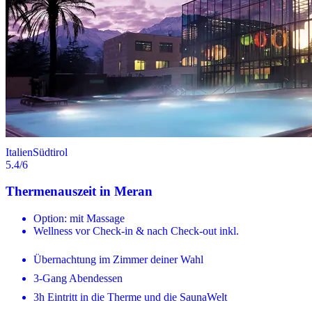
Italien
Südtirol
5.4
/6
Thermenauszeit in Meran
Option: mit Massage
Wellness vor Check-in & nach Check-out inkl.
Übernachtung im Zimmer deiner Wahl
3-Gang Abendessen
3h Eintritt in die Therme und die SaunaWelt