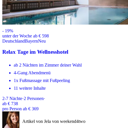
-
19
%
unter der Woche ab € 598
Deutschland
Bayern
Neu
Relax Tage im Wellnesshotel
ab 2 Nächten im Zimmer deiner Wahl
4-Gang Abendmenü
1x Fußmassage mit Fußpeeling
11 weitere Inhalte
2-7
Nächte
·
2
Personen
·
ab
€ 738
pro Person ab € 369
Artikel von Jela von weekend4two