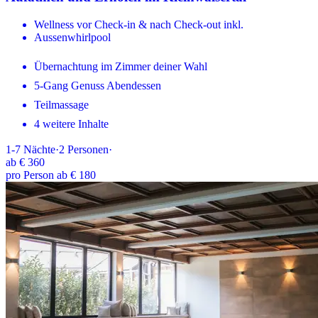
Wellness vor Check-in & nach Check-out inkl.
Aussenwhirlpool
Übernachtung im Zimmer deiner Wahl
5-Gang Genuss Abendessen
Teilmassage
4 weitere Inhalte
1-7
Nächte
·
2
Personen
·
ab
€ 360
pro Person ab € 180