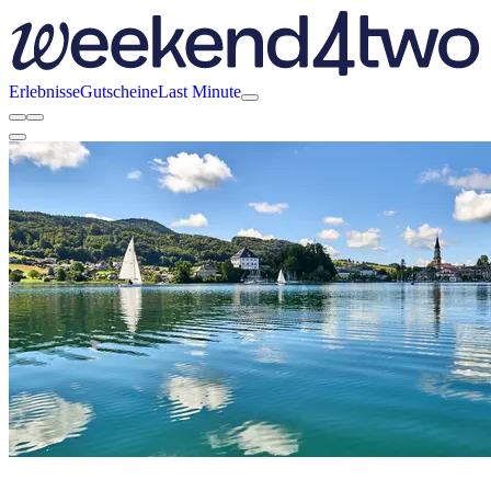
Erlebnisse
Gutscheine
Last Minute