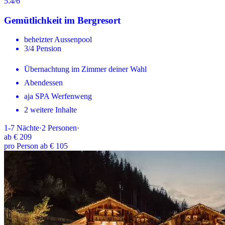
5.4
/6
Gemütlichkeit im Bergresort
beheizter Aussenpool
3/4 Pension
Übernachtung im Zimmer deiner Wahl
Abendessen
aja SPA Werfenweng
2 weitere Inhalte
1-7
Nächte
·
2
Personen
·
ab
€ 209
pro Person ab € 105