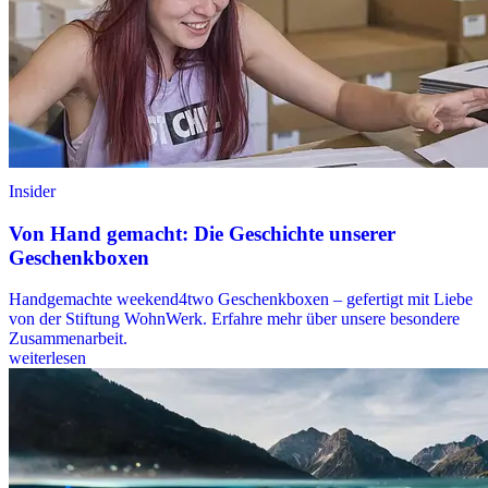
Insider
Von Hand gemacht: Die Geschichte unserer
Geschenkboxen
Handgemachte weekend4two Geschenkboxen – gefertigt mit Liebe
von der Stiftung WohnWerk. Erfahre mehr über unsere besondere
Zusammenarbeit.
weiterlesen