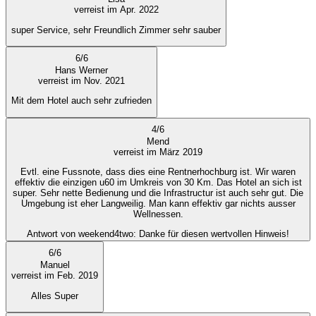
verreist im Apr. 2022
super Service, sehr Freundlich Zimmer sehr sauber
6
/
6
Hans Werner
verreist im Nov. 2021
Mit dem Hotel auch sehr zufrieden
4
/
6
Mend
verreist im März 2019
Evtl. eine Fussnote, dass dies eine Rentnerhochburg ist. Wir waren
effektiv die einzigen u60 im Umkreis von 30 Km. Das Hotel an sich ist
super. Sehr nette Bedienung und die Infrastructur ist auch sehr gut. Die
Umgebung ist eher Langweilig. Man kann effektiv gar nichts ausser
Wellnessen.
Antwort von weekend4two
: Danke für diesen wertvollen Hinweis!
6
/
6
Manuel
verreist im Feb. 2019
Alles Super