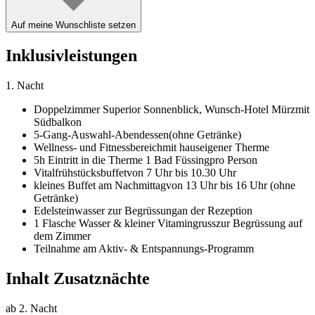
Auf meine Wunschliste setzen
Inklusivleistungen
1. Nacht
Doppelzimmer Superior Sonnenblick,
Wunsch-Hotel Mürz
mit
Südbalkon
5-Gang-Auswahl-Abendessen
(ohne Getränke)
Wellness- und Fitnessbereich
mit hauseigener Therme
5h Eintritt in die Therme 1 Bad Füssing
pro Person
Vitalfrühstücksbuffet
von 7 Uhr bis 10.30 Uhr
kleines Buffet am Nachmittag
von 13 Uhr bis 16 Uhr (ohne
Getränke)
Edelsteinwasser zur Begrüssung
an der Rezeption
1 Flasche Wasser & kleiner Vitamingruss
zur Begrüssung auf
dem Zimmer
Teilnahme am Aktiv- & Entspannungs-Programm
Inhalt Zusatznächte
ab 2. Nacht