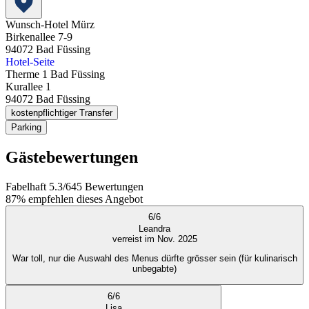
Wunsch-Hotel Mürz
Birkenallee 7-9
94072
Bad Füssing
Hotel-Seite
Therme 1 Bad Füssing
Kurallee 1
94072
Bad Füssing
kostenpflichtiger Transfer
Parking
Gästebewertungen
Fabelhaft
5.3
/
6
45
Bewertungen
87%
empfehlen dieses Angebot
6
/
6
Leandra
verreist im Nov. 2025
War toll, nur die Auswahl des Menus dürfte grösser sein (für kulinarisch
unbegabte)
6
/
6
Lisa