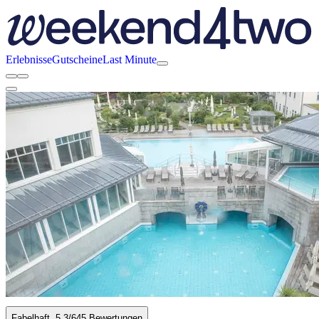
Erlebnisse
Gutscheine
Last Minute
Fabelhaft
5.3
/6
45 Bewertungen