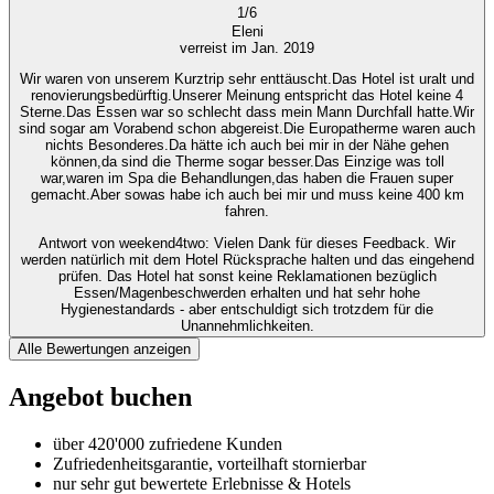
1
/
6
Eleni
verreist im Jan. 2019
Wir waren von unserem Kurztrip sehr enttäuscht.Das Hotel ist uralt und
renovierungsbedürftig.Unserer Meinung entspricht das Hotel keine 4
Sterne.Das Essen war so schlecht dass mein Mann Durchfall hatte.Wir
sind sogar am Vorabend schon abgereist.Die Europatherme waren auch
nichts Besonderes.Da hätte ich auch bei mir in der Nähe gehen
können,da sind die Therme sogar besser.Das Einzige was toll
war,waren im Spa die Behandlungen,das haben die Frauen super
gemacht.Aber sowas habe ich auch bei mir und muss keine 400 km
fahren.
Antwort von weekend4two
: Vielen Dank für dieses Feedback. Wir
werden natürlich mit dem Hotel Rücksprache halten und das eingehend
prüfen. Das Hotel hat sonst keine Reklamationen bezüglich
Essen/Magenbeschwerden erhalten und hat sehr hohe
Hygienestandards - aber entschuldigt sich trotzdem für die
Unannehmlichkeiten.
Alle Bewertungen anzeigen
Angebot buchen
über 420'000 zufriedene Kunden
Zufriedenheitsgarantie, vorteilhaft stornierbar
nur sehr gut bewertete Erlebnisse & Hotels