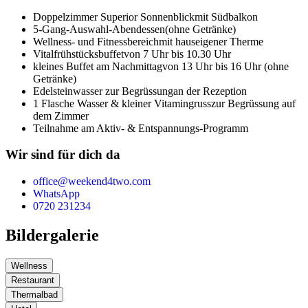
Doppelzimmer Superior Sonnenblick
mit Südbalkon
5-Gang-Auswahl-Abendessen
(ohne Getränke)
Wellness- und Fitnessbereich
mit hauseigener Therme
Vitalfrühstücksbuffet
von 7 Uhr bis 10.30 Uhr
kleines Buffet am Nachmittag
von 13 Uhr bis 16 Uhr (ohne
Getränke)
Edelsteinwasser zur Begrüssung
an der Rezeption
1 Flasche Wasser & kleiner Vitamingruss
zur Begrüssung auf
dem Zimmer
Teilnahme am Aktiv- & Entspannungs-Programm
Wir sind für dich da
office@weekend4two.com
WhatsApp
0720 231234
Bildergalerie
Wellness
Restaurant
Thermalbad